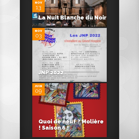
NOV
13
0
La Nuit Blanche du Noir
NOV
03
0
JNP 2022
JUIN
09
Quoi de neuf ? Molière
! Saison 6 !