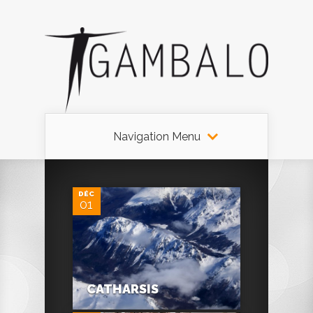
Navigation Menu
0
DÉC
01
0
CATHARSIS